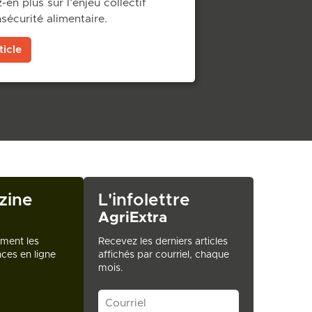
en plus sur l’enjeu collectif
nsécurité alimentaire.
ticle
zine
L'infolettre
AgriExtra
ement les
Recevez les derniers articles
ces en ligne
affichés par courriel, chaque
mois.