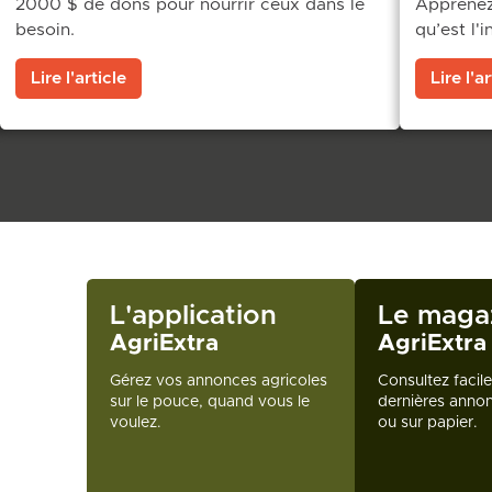
2000 $ de dons pour nourrir ceux dans le
Apprenez-
besoin.
qu’est l'i
Lire l'article
Lire l'ar
L'application
Le maga
AgriExtra
AgriExtra
Gérez vos annonces agricoles
Consultez facil
sur le pouce, quand vous le
dernières annon
voulez.
ou sur papier.