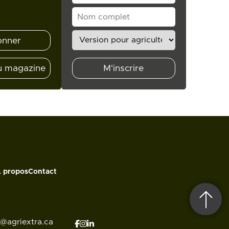
onner
u magazine
M'inscrire
 propos
Contact
o@agriextra.ca