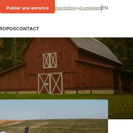
EN
Inscription
ou
Connexion
Publier une annonce
PROPOS
CONTACT