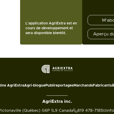
M'ab
L'application AgriExtra est en
cours de développement et
sera disponible bientôt.
Aperçu d
ine AgriExtra
Agri-blogue
Publireportages
Marchands
Fabricants
À
AgriExtra inc.
Victoriaville (Québec) G6P 1L9 Canada
819 478-7185
inf