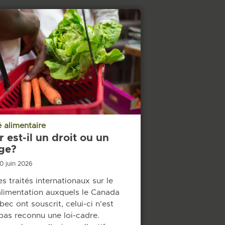
é alimentaire
 est-il un droit ou un
ège?
10 juin 2026
s traités internationaux sur le
'alimentation auxquels le Canada
bec ont souscrit, celui-ci n'est
pas reconnu une loi-cadre.