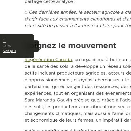
partage cette analyse :
« Ces dernières années, le secteur agricole a c
d’agir face aux changements climatiques et d’amé
nécessité de passer à l’action est claire pour to
…
—
Joignez le mouvement
‹
±0.00
Voir plus
Régénération Canada
, un organisme à but non lu
de la santé des sols, a développé un réseau sol
actifs incluant producteurs agricoles, acteurs de
d’approvisionnement, citoyens, chercheurs, etc.
partenaires, qui échangent des ressources, des 
expériences, tout en organisant des événements
Sara Maranda-Gauvin précise que, grâce à l’ado
des sols, les producteurs contribuent non seule
changements climatiques, mais aussi à l'améliora
et économique de leurs fermes, un impératif dan
« Nous contribuons à l’adoption et au maintien 