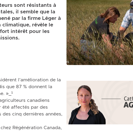
teurs sont résistants à
ales, il semble que la
mené par la firme Léger à
 climatique, révèle le
fort intérêt pour les
issions.
dèrent l’amélioration de la
dis que 87 % donnent la
me. »_¹
agriculteurs canadiens
r été affectés par des
des cinq dernières années,
s chez Régénération Canada,