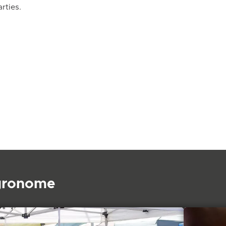
rties.
agronome