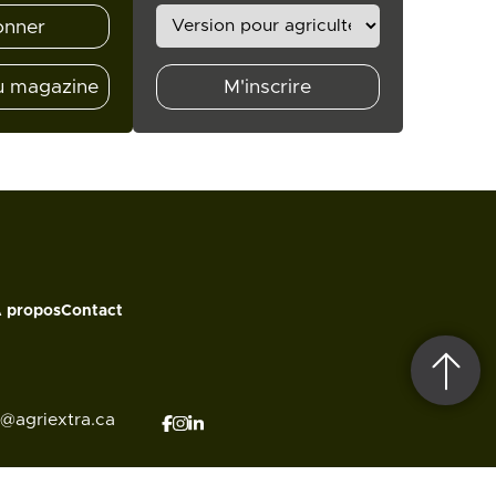
onner
u magazine
M'inscrire
 propos
Contact
o@agriextra.ca