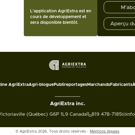
M'ab
L'application AgriExtra est en
cours de développement et
sera disponible bientôt.
Aperçu d
ine AgriExtra
Agri-blogue
Publireportages
Marchands
Fabricants
À
AgriExtra inc.
Victoriaville (Québec) G6P 1L9 Canada
819 478-7185
inf
© AgriExtra 2026, Tous droits réservés -
Mentions légales