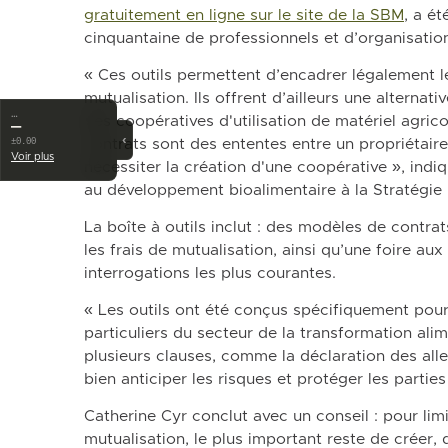
gratuitement en ligne sur le site de la SBM
, a é
cinquantaine de professionnels et d’organisation
« Ces outils permettent d’encadrer légalement l
mutualisation. Ils offrent d’ailleurs une alterna
…
des coopératives d'utilisation de matériel agric
—
‹
contrats sont des ententes entre un propriétaire 
±0.00
Voir plus
nécessiter la création d'une coopérative », indiq
au développement bioalimentaire à la Stratégie 
La boîte à outils inclut : des modèles de contra
les frais de mutualisation, ainsi qu’une foire a
interrogations les plus courantes.
« Les outils ont été conçus spécifiquement pou
particuliers du secteur de la transformation ali
plusieurs clauses, comme la déclaration des all
bien anticiper les risques et protéger les parties
Catherine Cyr conclut avec un conseil : pour limit
mutualisation, le plus important reste de créer, 