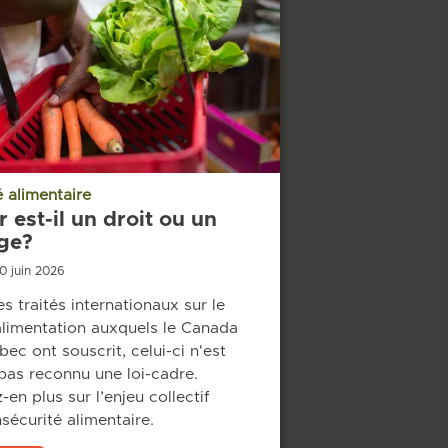
é alimentaire
 est-il un droit ou un
ège?
10 juin 2026
s traités internationaux sur le
'alimentation auxquels le Canada
bec ont souscrit, celui-ci n'est
pas reconnu une loi-cadre.
en plus sur l’enjeu collectif
nsécurité alimentaire.