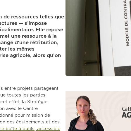
 de ressources telles que
ructures — s’impose
oalimentaire. Elle repose
 met une ressource à la
hange d'une rétribution,
eter les mêmes
se agricole, alors qu'on
fs entre projets partageant
que toutes les parties
et effet, la Stratégie
on avec le Centre
t donné pour mission de
ation des équipements et des
e boîte à outils, accessible