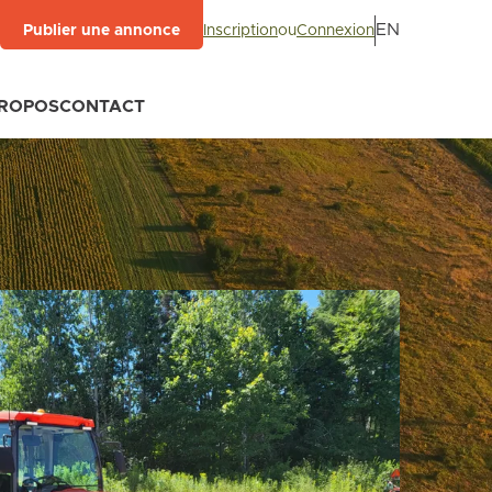
EN
Inscription
ou
Connexion
Publier une annonce
PROPOS
CONTACT