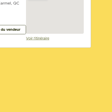
armel, QC
s du vendeur
Voir l'itinéraire