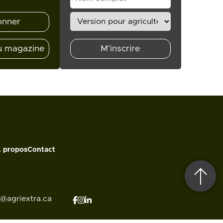
onner
u magazine
M'inscrire
 propos
Contact
o@agriextra.ca