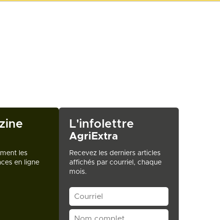
zine
L'infolettre
AgriExtra
ement les
Recevez les derniers articles
ces en ligne
affichés par courriel, chaque
mois.