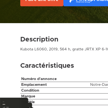
Description
Kubota L6060, 2019, 564 h, gratte JRTX XP 6-
Caractéristiques
Numéro d'annonce
Emplacement
Notre-Da
Condition
Marque
Modèle
…
—
‹
Année
±0.00