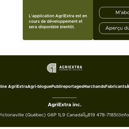
M'ab
L'application AgriExtra est en
cours de développement et
sera disponible bientôt.
Aperçu d
ine AgriExtra
Agri-blogue
Publireportages
Marchands
Fabricants
À
AgriExtra inc.
Victoriaville (Québec) G6P 1L9 Canada
819 478-7185
inf