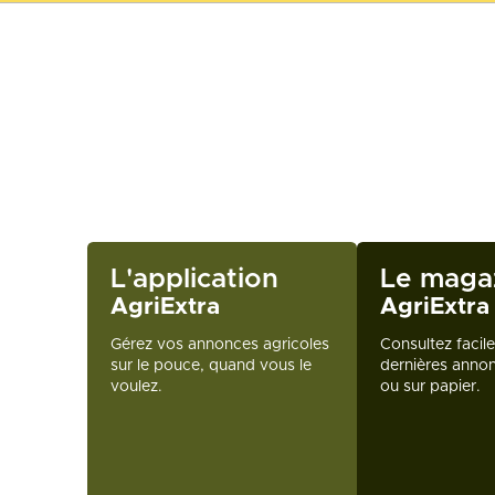
L'application
Le maga
AgriExtra
AgriExtra
Gérez vos annonces agricoles
Consultez facil
sur le pouce, quand vous le
dernières annon
voulez.
ou sur papier.