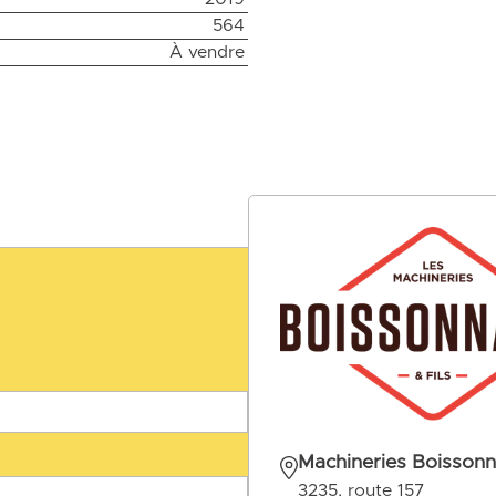
564
À vendre
Machineries Boissonna
3235, route 157