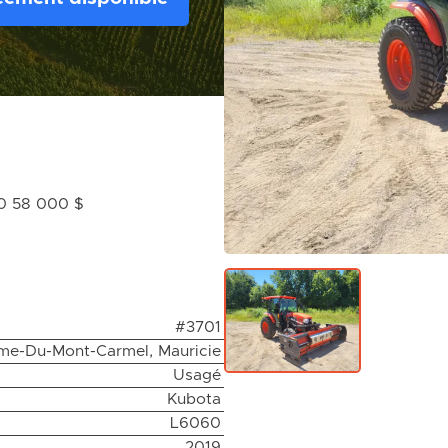
10 58 000 $
#3701
me-Du-Mont-Carmel, Mauricie
Usagé
Kubota
L6060
2019