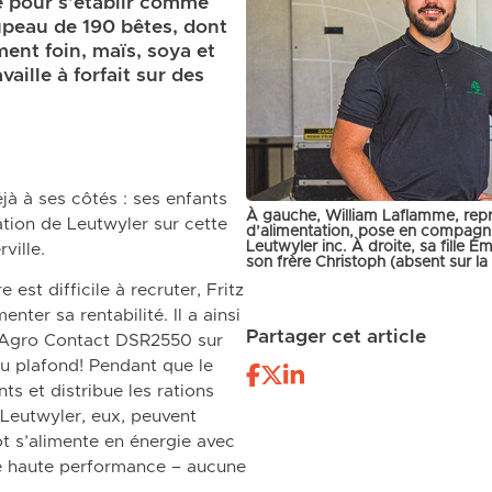
le pour s’établir comme
upeau de 190 bêtes, dont
ment foin, maïs, soya et
aille à forfait sur des
jà à ses côtés : ses enfants
À gauche, William Laflamme, repr
tion de Leutwyler sur cette
d’alimentation, pose en compagnie
Leutwyler inc. À droite, sa fille
ville.
son frère Christoph (absent sur la
 est difficile à recruter, Fritz
ter sa rentabilité. Il a ainsi
Partager cet article
ot Agro Contact DSR2550 sur
au plafond! Pendant que le
s et distribue les rations
 Leutwyler, eux, peuvent
bot s’alimente en énergie avec
 de haute performance – aucune