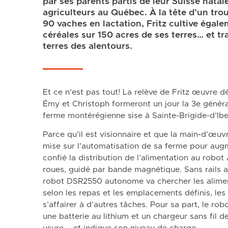
par ses parents partis de leur Suisse nata
agriculteurs au Québec. À la tête d’un tro
90 vaches en lactation, Fritz cultive égale
céréales sur 150 acres de ses terres… et trav
terres des alentours.
Et ce n’est pas tout! La relève de Fritz œuvre dé
Émy et Christoph formeront un jour la 3e généra
ferme montérégienne sise à Sainte-Brigide-d’Iber
Parce qu’il est visionnaire et que la main-d’œuvre
mise sur l’automatisation de sa ferme pour augmen
confié la distribution de l’alimentation au rob
roues, guidé par bande magnétique. Sans rails 
robot DSR2550 autonome va chercher les aliment
selon les repas et les emplacements définis, les
s’affairer à d’autres tâches. Pour sa part, le ro
une batterie au lithium et un chargeur sans fil