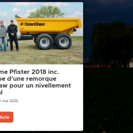
me Pfister 2018 inc.
pe d’une remorque
aw pour un nivellement
l
 4 mai 2026
ticle