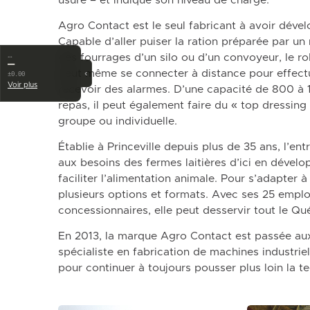
usure – et indique son niveau de charge.
Agro Contact est le seul fabricant à avoir déve
Capable d’aller puiser la ration préparée par un
des fourrages d’un silo ou d’un convoyeur, le
…
—
peut même se connecter à distance pour effec
‹
±0.00
Voir plus
recevoir des alarmes. D’une capacité de 800 à 
repas, il peut également faire du « top dressing 
groupe ou individuelle.
Établie à Princeville depuis plus de 35 ans, l’e
aux besoins des fermes laitières d’ici en dével
faciliter l’alimentation animale. Pour s’adapter à 
plusieurs options et formats. Avec ses 25 emplo
concessionnaires, elle peut desservir tout le Qu
En 2013, la marque Agro Contact est passée au
spécialiste en fabrication de machines industrie
pour continuer à toujours pousser plus loin la t