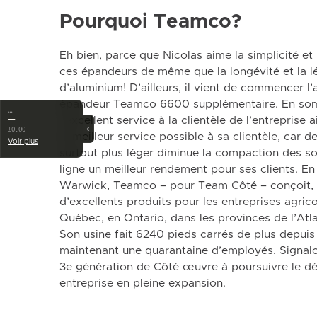
Pourquoi Teamco?
Eh bien, parce que Nicolas aime la simplicité et l
ces épandeurs de même que la longévité et la lé
d’aluminium! D’ailleurs, il vient de commencer 
épandeur Teamco 6600 supplémentaire. En som
…
—
l’excellent service à la clientèle de l’entreprise a
‹
±0.00
le meilleur service possible à sa clientèle, car 
Voir plus
surtout plus léger diminue la compaction des sol
ligne un meilleur rendement pour ses clients. En
Warwick, Teamco – pour Team Côté – conçoit, f
d’excellents produits pour les entreprises agrico
Québec, en Ontario, dans les provinces de l’At
Son usine fait 6240 pieds carrés de plus depui
maintenant une quarantaine d’employés. Signalo
3e génération de Côté œuvre à poursuivre le d
entreprise en pleine expansion.