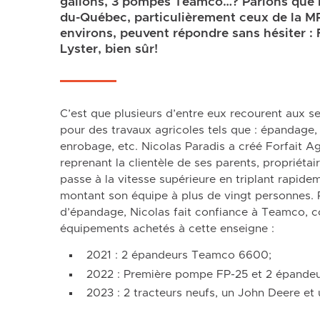
gallons, 3 pompes Teamco…? Parions que l
du-Québec, particulièrement ceux de la MR
environs, peuvent répondre sans hésiter : 
Lyster, bien sûr!
C’est que plusieurs d’entre eux recourent aux se
pour des travaux agricoles tels que : épandage,
enrobage, etc. Nicolas Paradis a créé Forfait Ag
reprenant la clientèle de ses parents, propriétai
passe à la vitesse supérieure en triplant rapidem
montant son équipe à plus de vingt personnes.
d’épandage, Nicolas fait confiance à Teamco, 
équipements achetés à cette enseigne :
2021 : 2 épandeurs Teamco 6600;
2022 : Première pompe FP-25 et 2 épande
2023 : 2 tracteurs neufs, un John Deere et 