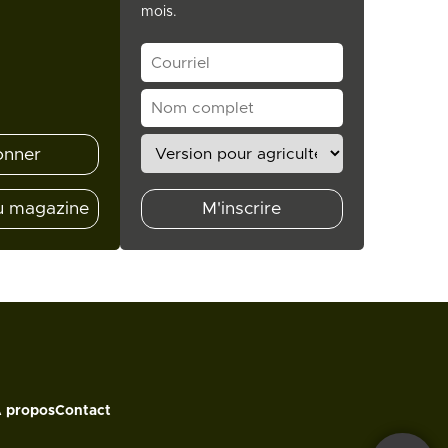
mois.
onner
u magazine
M'inscrire
 propos
Contact