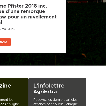
me Pfister 2018 inc.
pe d’une remorque
aw pour un nivellement
l
 4 mai 2026
ticle
zine
L'infolettre
AgriExtra
ement les
Recevez les derniers articles
ces en ligne
affichés par courriel, chaque