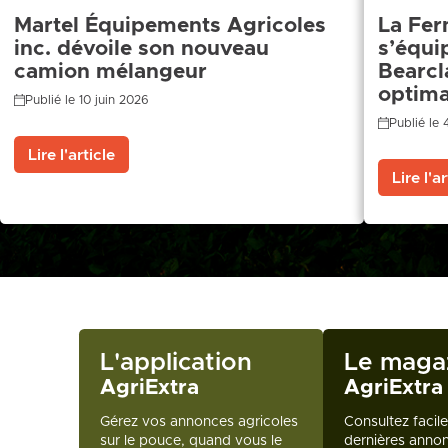
Martel Équipements Agricoles
La Fer
inc. dévoile son nouveau
s’équi
camion mélangeur
Bearcl
optima
Publié le 10 juin 2026
Publié le
Lire l'article
Lire l'ar
L'application
Le maga
AgriExtra
AgriExtra
Gérez vos annonces agricoles
Consultez facil
sur le pouce, quand vous le
dernières annon