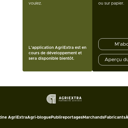
voulez.
ou sur papier.
M'ab
L'application AgriExtra est en
cours de développement et
sera disponible bientôt.
Aperçu d
ine AgriExtra
Agri-blogue
Publireportages
Marchands
Fabricants
À