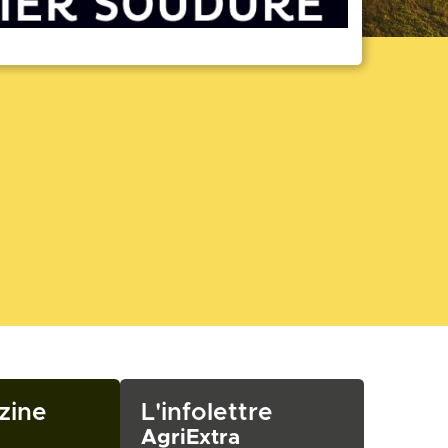
zine
L'infolettre
AgriExtra