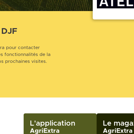
 DJF
ra pour contacter
s fonctionnalités de la
s prochaines visites.
L'application
Le maga
AgriExtra
AgriExtra