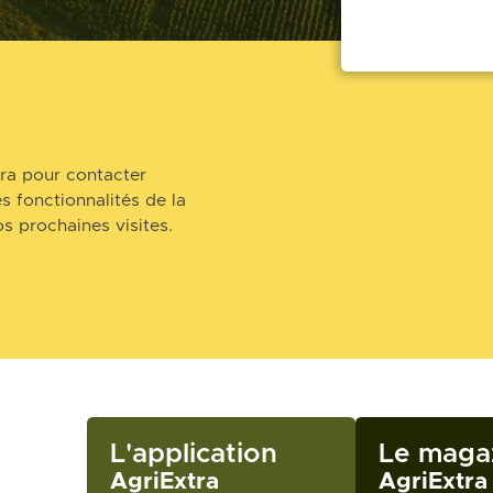
ra pour contacter
s fonctionnalités de la
s prochaines visites.
L'application
Le maga
AgriExtra
AgriExtra