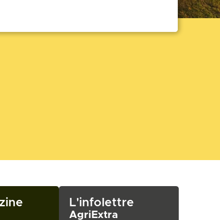
zine
L'infolettre
AgriExtra