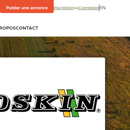
EN
Inscription
ou
Connexion
Publier une annonce
PROPOS
CONTACT