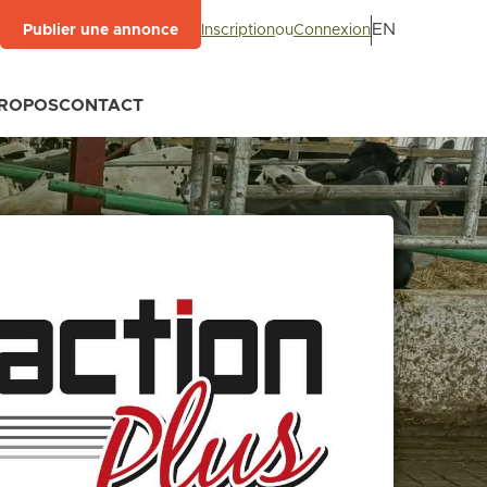
EN
Inscription
ou
Connexion
Publier une annonce
PROPOS
CONTACT