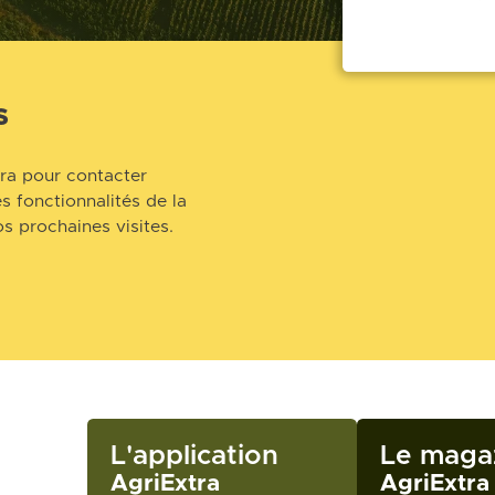
s
ra pour contacter
s fonctionnalités de la
s prochaines visites.
L'application
Le maga
AgriExtra
AgriExtra