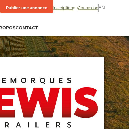
EN
Inscription
ou
Connexion
Publier une annonce
PROPOS
CONTACT