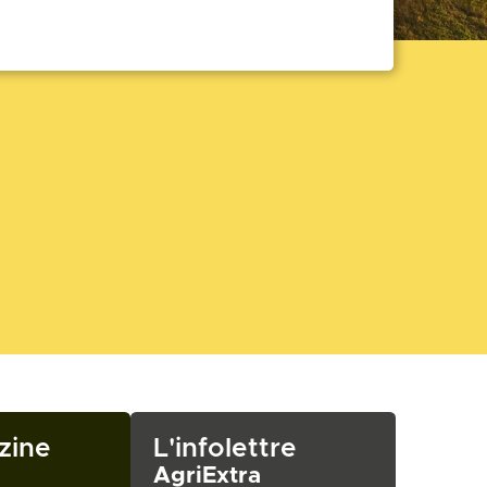
zine
L'infolettre
AgriExtra