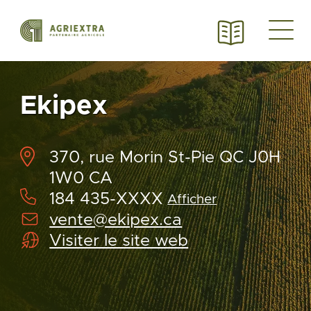
Ekipex
370, rue Morin St-Pie QC J0H
1W0 CA
184 435-XXXX
Afficher
vente@ekipex.ca
Visiter le site web