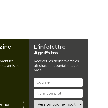
zine
L'infolettre
AgriExtra
ement les
Recevez les derniers articles
ces en ligne
affichés par courriel, chaque
mois.
onner