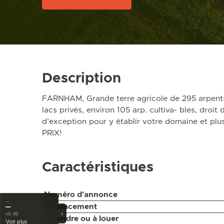
Description
FARNHAM, Grande terre agricole de 295 arpents
lacs privés, environ 105 arp. cultiva- bles, droit
d’exception pour y établir votre domaine et 
PRIX!
Caractéristiques
Numéro d'annonce
…
—
Emplacement
‹
±0.00
À vendre ou à louer
Voir plus