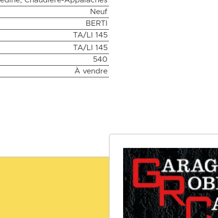
édine, Chaudière-Appalaches
Neuf
BERTI
TA/LI 145
TA/LI 145
540
À vendre