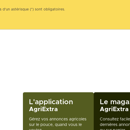
 d’un astérisque (*) sont obligatoires.
L'application
Le maga
AgriExtra
AgriExtra
Gérez vos annonces agricoles
Consultez facil
sur le pouce, quand vous le
dernières annon