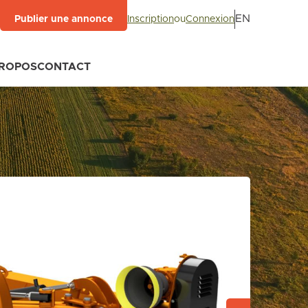
EN
Inscription
ou
Connexion
Publier une annonce
PROPOS
CONTACT