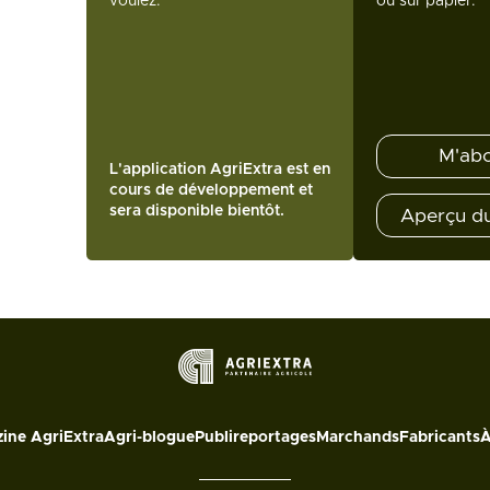
voulez.
ou sur papier.
M'ab
L'application AgriExtra est en
cours de développement et
sera disponible bientôt.
Aperçu d
ine AgriExtra
Agri-blogue
Publireportages
Marchands
Fabricants
À