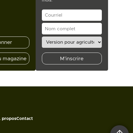
mois.
onner
u magazine
M'inscrire
 propos
Contact