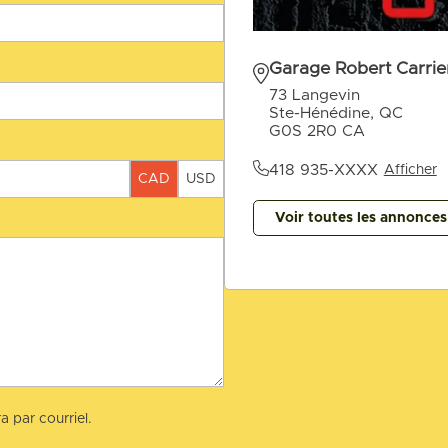
Garage Robert Carrier
73 Langevin
Ste-Hénédine, QC
G0S 2R0 CA
418 935-XXXX
Afficher
CAD
USD
Voir toutes les annonce
a par courriel.