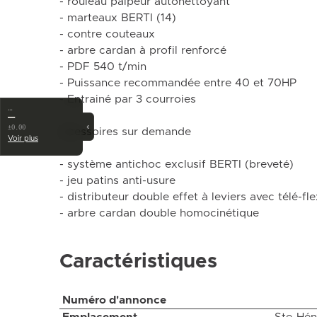
- rouleau palpeur autonettoyant
- marteaux BERTI (14)
- contre couteaux
- arbre cardan à profil renforcé
- PDF 540 t/min
- Puissance recommandée entre 40 et 70HP
- Entrainé par 3 courroies
…
—
‹
±0.00
Acessoires sur demande
Voir plus
- système antichoc exclusif BERTI (breveté)
- jeu patins anti-usure
- distributeur double effet à leviers avec télé-fl
- arbre cardan double homocinétique
Caractéristiques
Numéro d'annonce