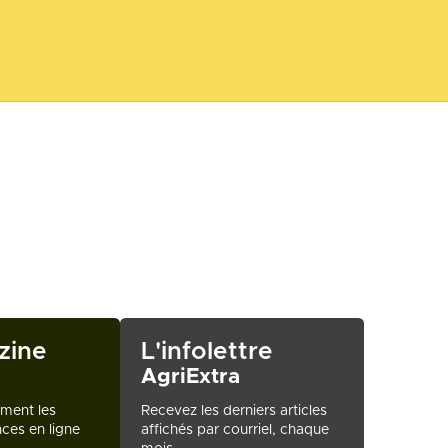
zine
L'infolettre
AgriExtra
ement les
Recevez les derniers articles
ces en ligne
affichés par courriel, chaque