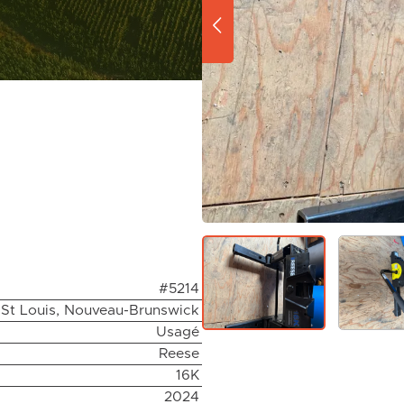
#5214
St Louis, Nouveau-Brunswick
Usagé
Reese
16K
2024