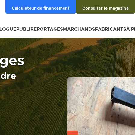
Calculateur de financement
Consulter le magazine
BLOGUE
PUBLIREPORTAGES
MARCHANDS
FABRICANTS
À 
ages
ndre