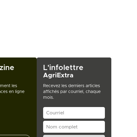
zine
L'infolettre
AgriExtra
ement les
Recevez les derniers articles
ces en ligne
affichés par courriel, chaque
mois.