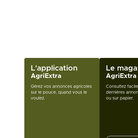
L'application
Le maga
AgriExtra
AgriExtra
Gérez vos annonces agricoles
Consultez facil
sur le pouce, quand vous le
dernières annon
voulez.
ou sur papier.