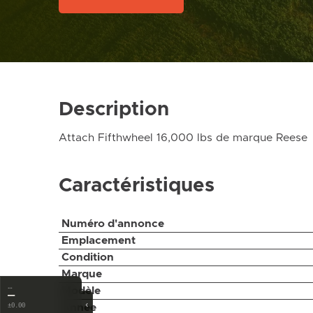
Description
Attach Fifthwheel 16,000 lbs de marque Reese
Caractéristiques
Numéro d'annonce
Emplacement
Condition
Marque
…
Modèle
—
‹
Année
±0.00