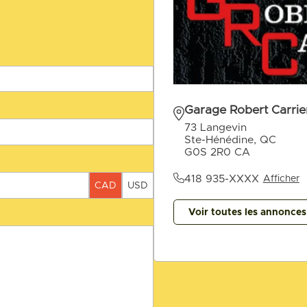
Garage Robert Carrier
73 Langevin
Ste-Hénédine, QC
G0S 2R0 CA
418 935-XXXX
Afficher
CAD
USD
Voir toutes les annonce