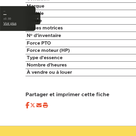
Marque
…
Modèle
—
‹
±0.00
Année
Voir plus
Roues motrices
Nᵒ d'inventaire
Force PTO
Force moteur (HP)
Type d'essence
Nombre d'heures
À vendre ou à louer
Partager et imprimer cette fiche