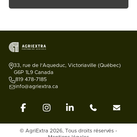
33, rue de l'Aqueduc, Victoriaville (Québec)
G6P 1L9 Canada
819 478-7185
info@agriextra.ca
© AgriExtra 2026, Tous droits réservés -
Retour en
Annonces
Rechercher
Blogue
Compte
haut