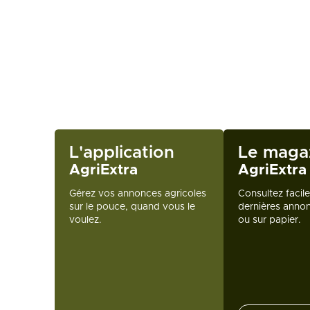
L'application
Le maga
AgriExtra
AgriExtra
Gérez vos annonces agricoles
Consultez facil
sur le pouce, quand vous le
dernières annon
voulez.
ou sur papier.