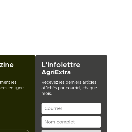
zine
L'infolettre
AgriExtra
ement les
Recevez les derniers articles
ces en ligne
affichés par courriel, chaque
mois.