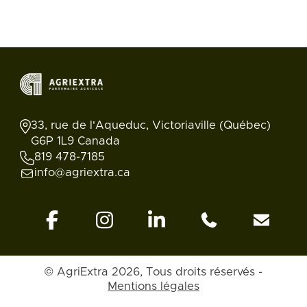
33, rue de l'Aqueduc, Victoriaville (Québec)
G6P 1L9 Canada
819 478-7185
info@agriextra.ca
© AgriExtra 2026, Tous droits réservés -
Retour en
Annonces
Rechercher
Blogue
Compte
haut
Mentions légales