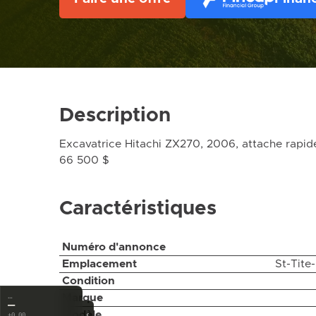
Description
Excavatrice Hitachi ZX270, 2006, attache rapide,
66 500 $
Caractéristiques
Numéro d'annonce
Emplacement
St-Tite
Condition
Marque
…
—
‹
Modèle
±0.00