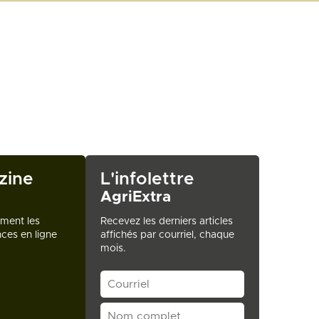
zine
L'infolettre
AgriExtra
ement les
Recevez les derniers articles
ces en ligne
affichés par courriel, chaque
mois.