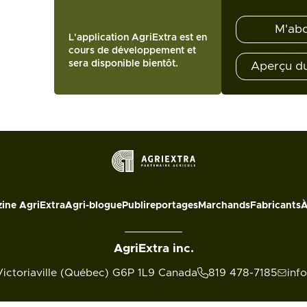
M'ab
L'application AgriExtra est en
cours de développement et
sera disponible bientôt.
Aperçu d
ine AgriExtra
Agri-blogue
Publireportages
Marchands
Fabricants
À
AgriExtra inc.
Victoriaville (Québec) G6P 1L9 Canada
819 478-7185
inf