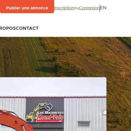
EN
Inscription
ou
Connexion
Publier une annonce
PROPOS
CONTACT