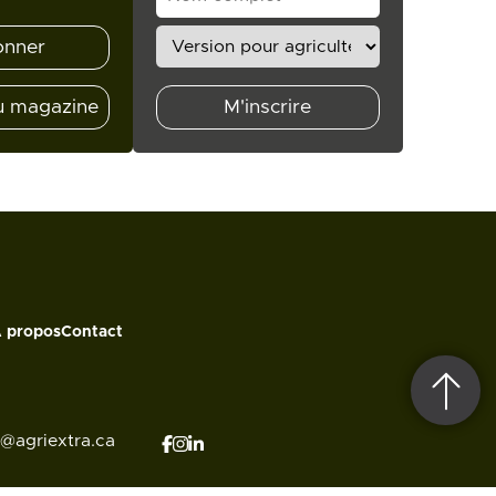
onner
u magazine
M'inscrire
 propos
Contact
o@agriextra.ca