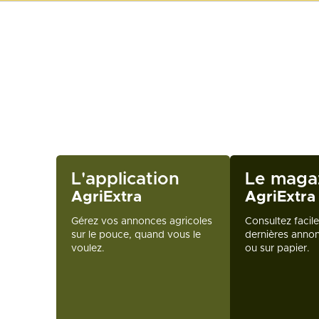
L'application
Le maga
AgriExtra
AgriExtra
Gérez vos annonces agricoles
Consultez facil
sur le pouce, quand vous le
dernières annon
voulez.
ou sur papier.