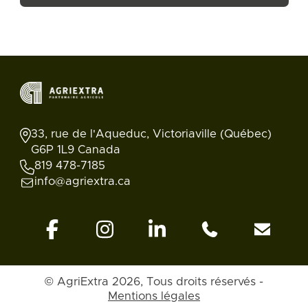
33, rue de l'Aqueduc, Victoriaville (Québec)
G6P 1L9 Canada
819 478-7185
info@agriextra.ca
Retour en
© AgriExtra 2026, Tous droits réservés -
Annonces
Rechercher
Blogue
Compte
haut
Mentions légales