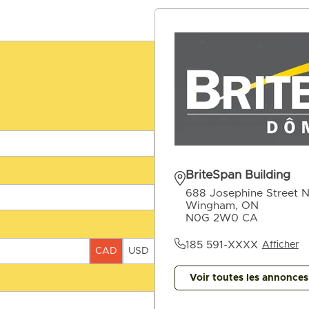
BriteSpan Building
688 Josephine Street N
Wingham, ON
N0G 2W0 CA
185 591-XXXX
Afficher
CAD
USD
Voir toutes les annonce