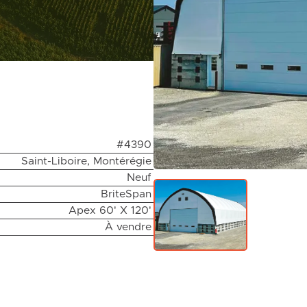
#4390
Saint-Liboire, Montérégie
Neuf
BriteSpan
Apex 60' X 120'
À vendre