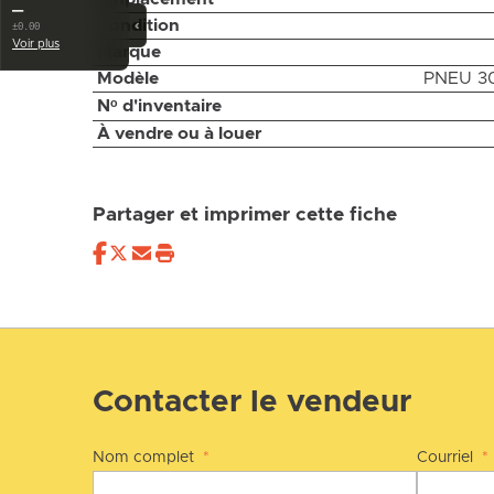
—
‹
Condition
±0.00
Voir plus
Marque
Modèle
PNEU 30
Nᵒ d'inventaire
À vendre ou à louer
Partager et imprimer cette fiche
Contacter le vendeur
Nom complet
*
Courriel
*