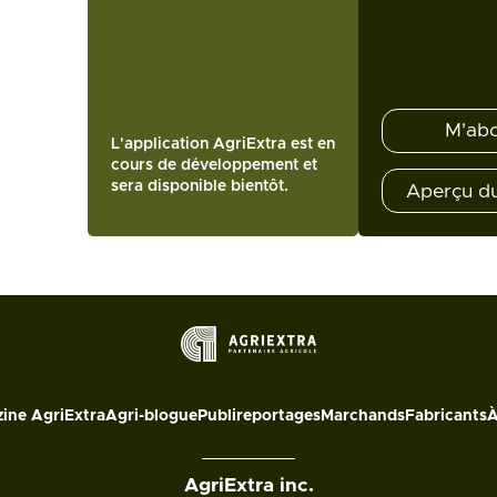
M'ab
L'application AgriExtra est en
cours de développement et
sera disponible bientôt.
Aperçu d
ine AgriExtra
Agri-blogue
Publireportages
Marchands
Fabricants
À
AgriExtra inc.