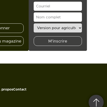
onner
u magazine
M'inscrire
 propos
Contact