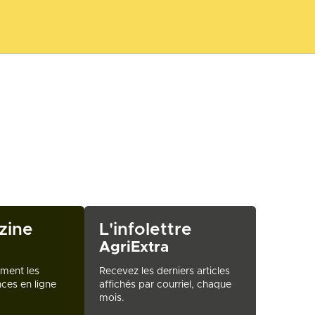
zine
L'infolettre
AgriExtra
ement les
Recevez les derniers articles
ces en ligne
affichés par courriel, chaque
mois.