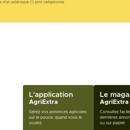
 d’un astérisque (*) sont obligatoires.
L'application
Le maga
AgriExtra
AgriExtra
Gérez vos annonces agricoles
Consultez facil
sur le pouce, quand vous le
dernières annon
voulez.
ou sur papier.