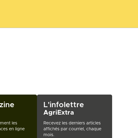
zine
L'infolettre
AgriExtra
ement les
Recevez les derniers articles
ces en ligne
affichés par courriel, chaque
mois.