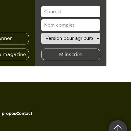
onner
u magazine
M'inscrire
 propos
Contact