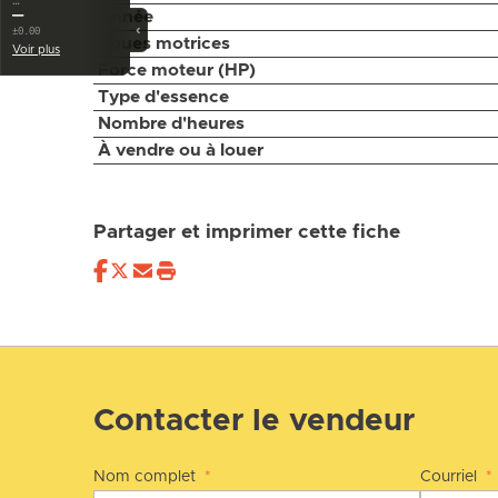
…
—
Année
‹
±0.00
Roues motrices
Voir plus
Force moteur (HP)
Type d'essence
Nombre d'heures
À vendre ou à louer
Partager et imprimer cette fiche
Contacter le vendeur
Nom complet
*
Courriel
*