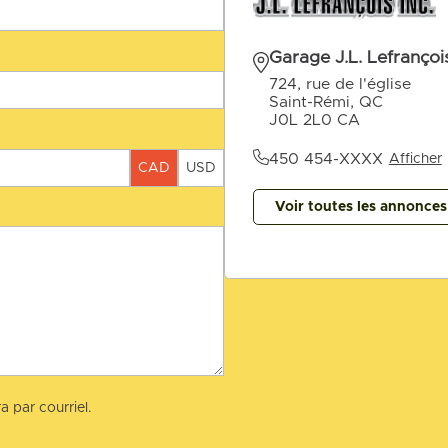
Garage J.L. Lefrançois
724, rue de l'église
Saint-Rémi, QC
J0L 2L0 CA
450 454-XXXX
Afficher
CAD
USD
Voir toutes les annonce
a par courriel.