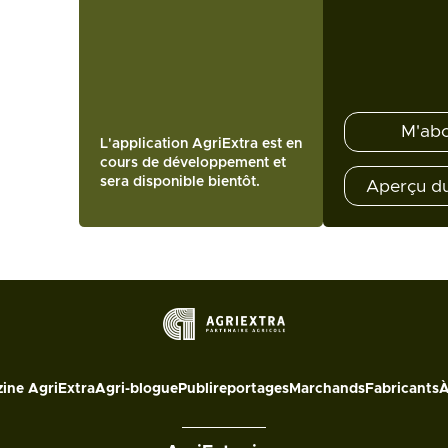
M'ab
L'application AgriExtra est en
cours de développement et
sera disponible bientôt.
Aperçu d
ine AgriExtra
Agri-blogue
Publireportages
Marchands
Fabricants
À