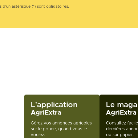
 d’un astérisque (*) sont obligatoires.
L'application
Le maga
AgriExtra
AgriExtra
Gérez vos annonces agricoles
Consultez facil
sur le pouce, quand vous le
dernières annon
voulez.
ou sur papier.