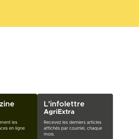
zine
L'infolettre
AgriExtra
ement les
Recevez les derniers articles
ces en ligne
affichés par courriel, chaque
mois.