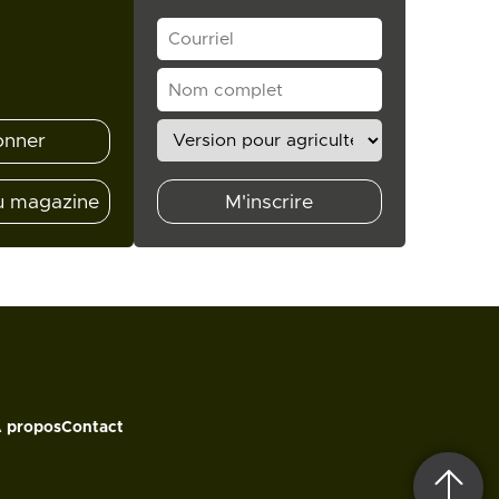
onner
u magazine
M'inscrire
 propos
Contact