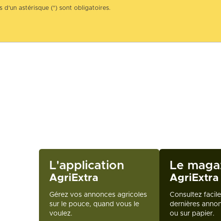
 d’un astérisque (*) sont obligatoires.
L'application
Le maga
AgriExtra
AgriExtra
Gérez vos annonces agricoles
Consultez facil
sur le pouce, quand vous le
dernières annon
voulez.
ou sur papier.