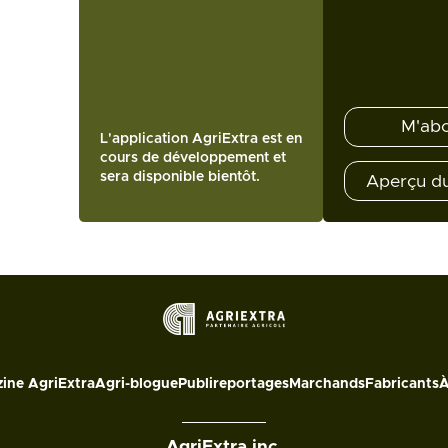
M'ab
L'application AgriExtra est en
cours de développement et
sera disponible bientôt.
Aperçu d
ine AgriExtra
Agri-blogue
Publireportages
Marchands
Fabricants
À
AgriExtra inc.