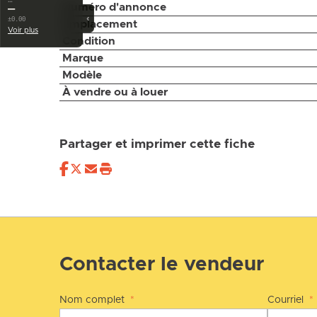
…
Numéro d'annonce
—
‹
±0.00
Emplacement
Voir plus
Condition
Marque
Modèle
À vendre ou à louer
Partager et imprimer cette fiche
Contacter le vendeur
Nom complet
*
Courriel
*