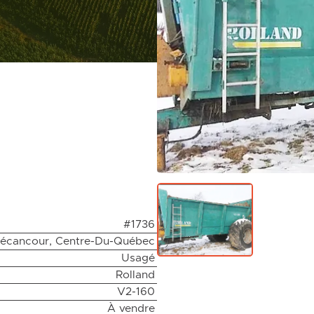
#1736
écancour, Centre-Du-Québec
Usagé
Rolland
V2-160
À vendre