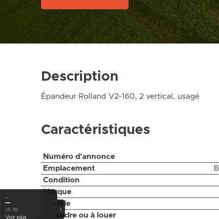
Description
Épandeur Rolland V2-160, 2 vertical, usagé
Caractéristiques
Numéro d'annonce
Emplacement
B
Condition
Marque
…
—
Modèle
‹
±0.00
À vendre ou à louer
Voir plus