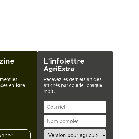
zine
L'infolettre
AgriExtra
ement les
Recevez les derniers articles
ces en ligne
affichés par courriel, chaque
mois.
onner