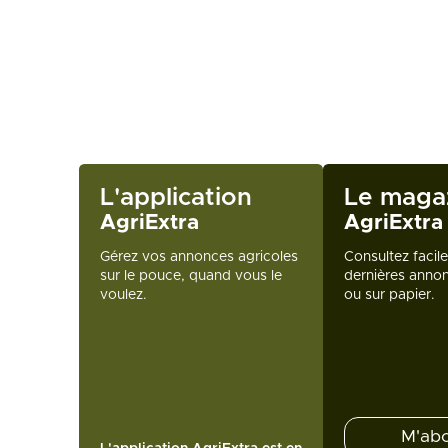
L'application
Le maga
AgriExtra
AgriExtra
Gérez vos annonces agricoles
Consultez facil
sur le pouce, quand vous le
dernières annon
voulez.
ou sur papier.
M'ab