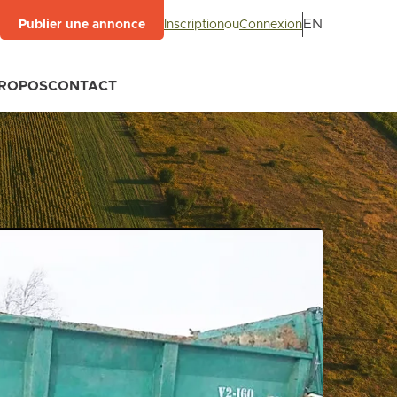
EN
Inscription
ou
Connexion
Publier une annonce
PROPOS
CONTACT