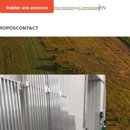
EN
Inscription
ou
Connexion
Publier une annonce
PROPOS
CONTACT