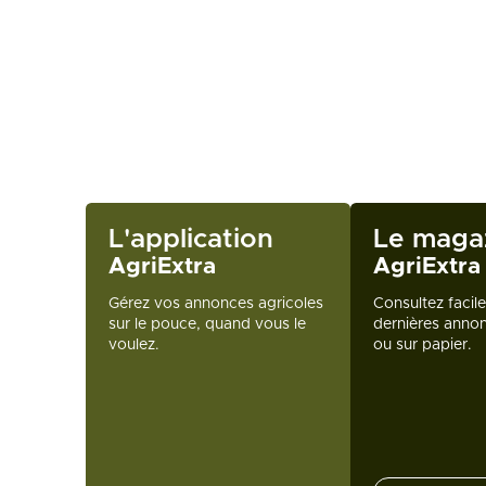
L'application
Le maga
AgriExtra
AgriExtra
Gérez vos annonces agricoles
Consultez facil
sur le pouce, quand vous le
dernières annon
voulez.
ou sur papier.