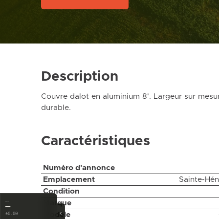
Description
Couvre dalot en aluminium 8'. Largeur sur mesur
durable.
Caractéristiques
Numéro d'annonce
Emplacement
Sainte-Hén
Condition
…
Marque
—
‹
Modèle
±0.00