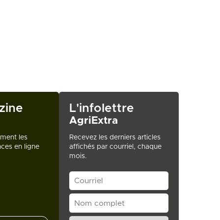
zine
L'infolettre
AgriExtra
ement les
Recevez les derniers articles
ces en ligne
affichés par courriel, chaque
mois.