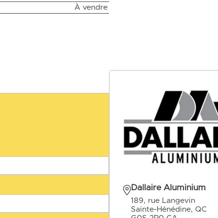
À vendre
Dallaire Aluminium
189, rue Langevin
Sainte-Hénédine, QC
G0S 2R0 CA