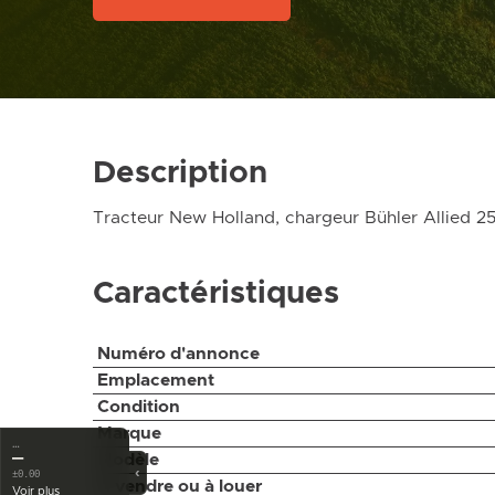
Description
Tracteur New Holland, chargeur Bühler Allied 2
Caractéristiques
Numéro d'annonce
Emplacement
Condition
Marque
…
—
Modèle
‹
±0.00
À vendre ou à louer
Voir plus