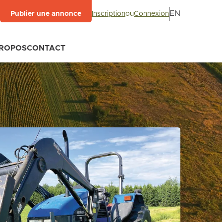
EN
Inscription
ou
Connexion
Publier une annonce
PROPOS
CONTACT