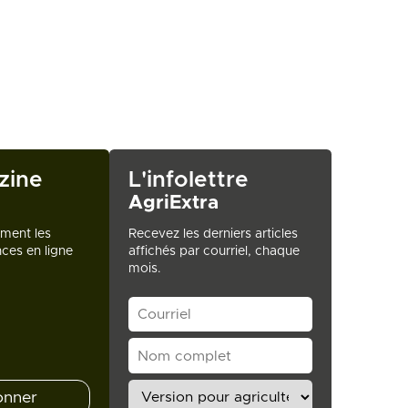
zine
L'infolettre
AgriExtra
ement les
Recevez les derniers articles
ces en ligne
affichés par courriel, chaque
mois.
onner