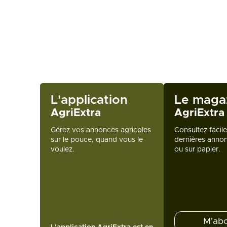
L'application
Le maga
AgriExtra
AgriExtra
Gérez vos annonces agricoles
Consultez facil
sur le pouce, quand vous le
dernières annon
voulez.
ou sur papier.
M'ab