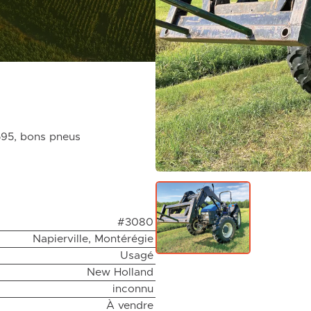
595, bons pneus
#3080
Napierville, Montérégie
Usagé
New Holland
inconnu
À vendre