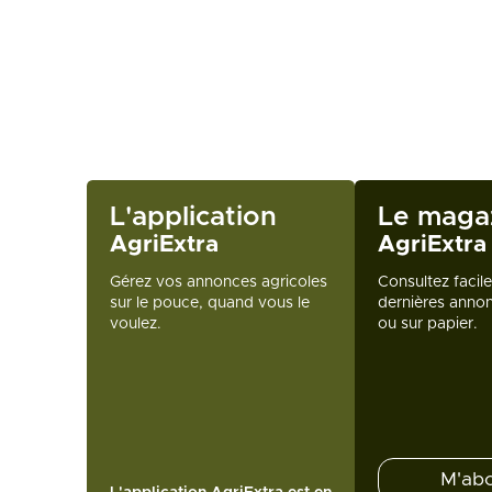
L'application
Le maga
AgriExtra
AgriExtra
Gérez vos annonces agricoles
Consultez facil
sur le pouce, quand vous le
dernières annon
voulez.
ou sur papier.
M'ab