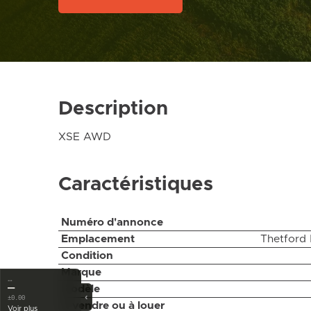
Description
XSE AWD
Caractéristiques
Numéro d'annonce
Emplacement
Thetford 
Condition
Marque
…
—
Modèle
‹
±0.00
À vendre ou à louer
Voir plus