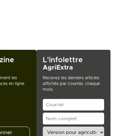
zine
L'infolettre
AgriExtra
ement les
Recevez les derniers articles
ces en ligne
affichés par courriel, chaque
mois.
onner