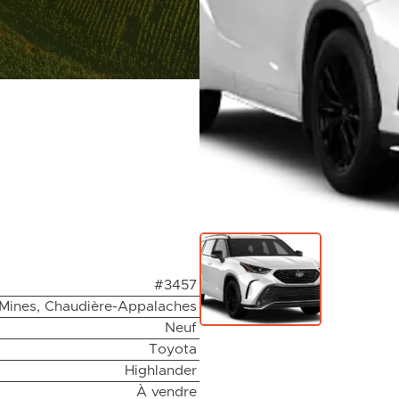
#3457
Mines, Chaudière-Appalaches
Neuf
Toyota
Highlander
À vendre