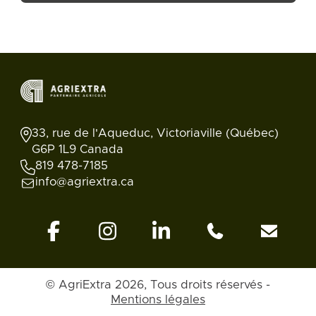
33, rue de l'Aqueduc, Victoriaville (Québec)
G6P 1L9 Canada
819 478-7185
info@agriextra.ca
Retour en
© AgriExtra 2026, Tous droits réservés -
Annonces
Rechercher
Blogue
Compte
haut
Mentions légales