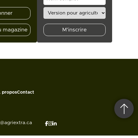
onner
u magazine
M'inscrire
 propos
Contact
o@agriextra.ca