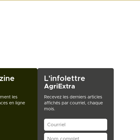
zine
L'infolettre
AgriExtra
ement les
Recevez les derniers articles
ces en ligne
affichés par courriel, chaque
mois.