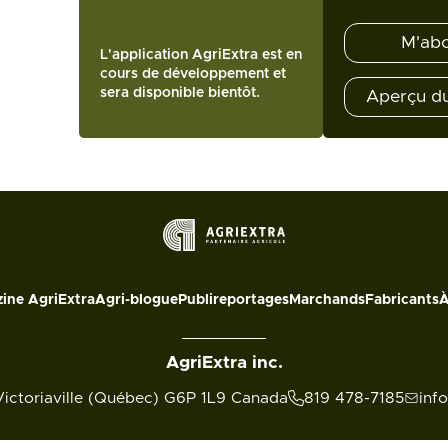
M'ab
L'application AgriExtra est en
cours de développement et
sera disponible bientôt.
Aperçu d
ine AgriExtra
Agri-blogue
Publireportages
Marchands
Fabricants
À
AgriExtra inc.
Victoriaville (Québec) G6P 1L9 Canada
819 478-7185
inf