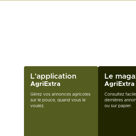
L'application
Le maga
AgriExtra
AgriExtra
Gérez vos annonces agricoles
Consultez facil
sur le pouce, quand vous le
dernières annon
voulez.
ou sur papier.