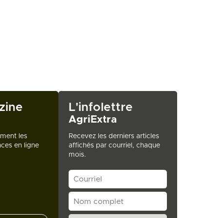
zine
L'infolettre
AgriExtra
ement les
Recevez les derniers articles
ces en ligne
affichés par courriel, chaque
mois.