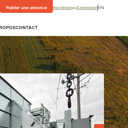
EN
Inscription
ou
Connexion
Publier une annonce
PROPOS
CONTACT