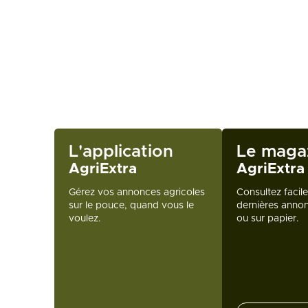
L'application
Le maga
AgriExtra
AgriExtra
Gérez vos annonces agricoles
Consultez facil
sur le pouce, quand vous le
dernières annon
voulez.
ou sur papier.