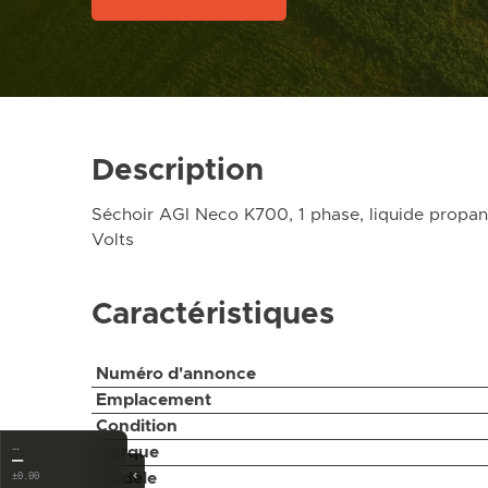
Description
Séchoir AGI Neco K700, 1 phase, liquide propan
Volts
Caractéristiques
Numéro d'annonce
Emplacement
Condition
…
Marque
—
‹
Modèle
±0.00