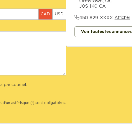
Ormstown, QC
J0S 1K0 CA
CAD
USD
450 829-XXXX
Afficher
Voir toutes les annonce
a par courriel.
 d’un astérisque (*) sont obligatoires.