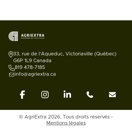
33, rue de l'Aqueduc, Victoriaville (Québec)
G6P 1L9 Canada
819 478-7185
info@agriextra.ca
© AgriExtra 2026, Tous droits réservés -
Retour en
Annonces
Rechercher
Blogue
Compte
haut
Mentions légales