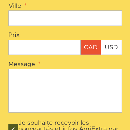
Ville
*
Prix
CAD
USD
Message
*
Je souhaite recevoir les
nouveautés et infos AgriExtra par