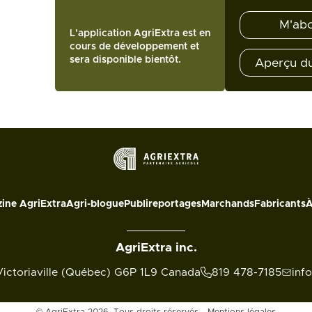
M'ab
L'application AgriExtra est en
cours de développement et
sera disponible bientôt.
Aperçu d
ine AgriExtra
Agri-blogue
Publireportages
Marchands
Fabricants
À
AgriExtra inc.
Victoriaville (Québec) G6P 1L9 Canada
819 478-7185
inf