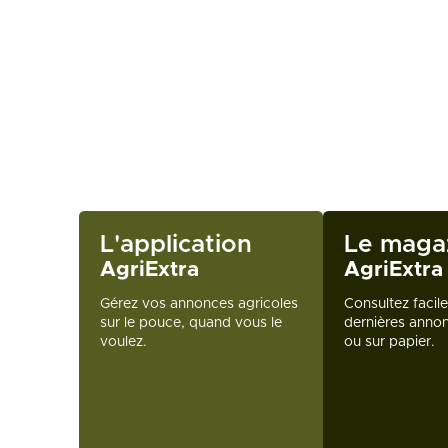
L'application
Le maga
AgriExtra
AgriExtra
Gérez vos annonces agricoles
Consultez facil
sur le pouce, quand vous le
dernières annon
voulez.
ou sur papier.