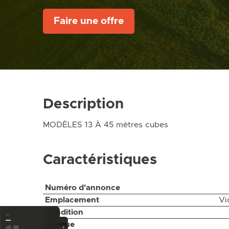
Faire une offre
Description
MODÈLES 13 À 45 mètres cubes
Caractéristiques
Numéro d'annonce
Emplacement
Vi
Condition
…
—
Marque
‹
±0.00