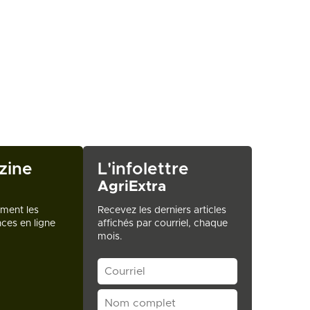
zine
L'infolettre
AgriExtra
ement les
Recevez les derniers articles
ces en ligne
affichés par courriel, chaque
mois.