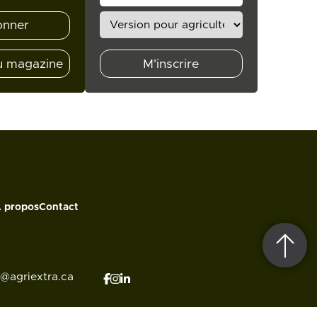
onner
u magazine
M'inscrire
 propos
Contact
o@agriextra.ca