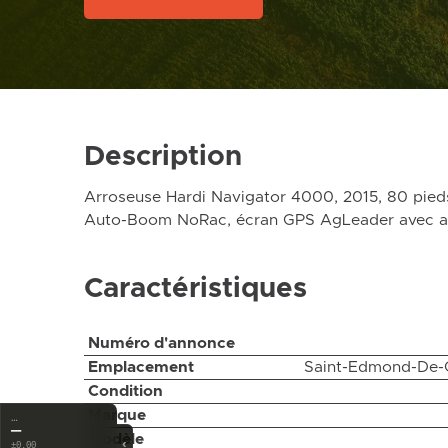
Description
Arroseuse Hardi Navigator 4000, 2015, 80 pieds
Auto-Boom NoRac, écran GPS AgLeader avec a
Caractéristiques
Numéro d'annonce
Emplacement
Saint-Edmond-De-
Condition
Marque
…
—
Modèle
‹
±0.00