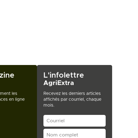
zine
L'infolettre
AgriExtra
ement les
Recevez les derniers articles
ces en ligne
affichés par courriel, chaque
mois.