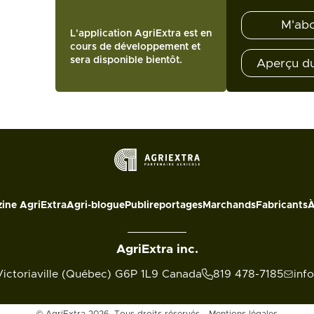
M'ab
L'application AgriExtra est en
cours de développement et
sera disponible bientôt.
Aperçu d
ine AgriExtra
Agri-blogue
Publireportages
Marchands
Fabricants
À
AgriExtra inc.
Victoriaville (Québec) G6P 1L9 Canada
819 478-7185
inf