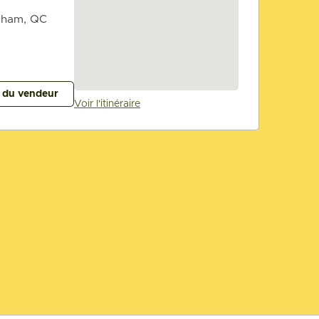
tham, QC
s du vendeur
Voir l'itinéraire