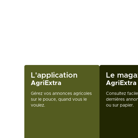
L'application
Le maga
AgriExtra
AgriExtra
Gérez vos annonces agricoles
Consultez facil
sur le pouce, quand vous le
dernières annon
voulez.
ou sur papier.