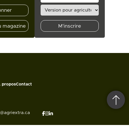
onner
u magazine
M'inscrire
 propos
Contact
o@agriextra.ca