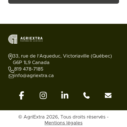
33, rue de l'Aqueduc, Victoriaville (Québec)
G6P 1L9 Canada
819 478-7185
info@agriextra.ca
Retour en
© AgriExtra 2026, Tous droits réservés -
Annonces
Rechercher
Blogue
Compte
haut
Mentions légales