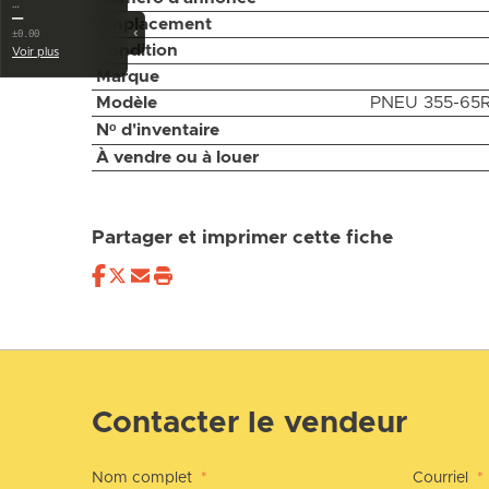
…
—
Emplacement
‹
±0.00
Condition
Voir plus
Marque
Modèle
PNEU 355-65
Nᵒ d'inventaire
À vendre ou à louer
Partager et imprimer cette fiche
Contacter le vendeur
Nom complet
*
Courriel
*