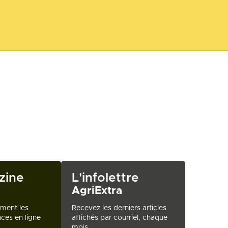
zine
L'infolettre
AgriExtra
ement les
Recevez les derniers articles
ces en ligne
affichés par courriel, chaque
mois.