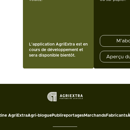
M'ab
L'application AgriExtra est en
cours de développement et
sera disponible bientôt.
Aperçu d
ine AgriExtra
Agri-blogue
Publireportages
Marchands
Fabricants
À