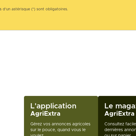
 d’un astérisque (*) sont obligatoires.
L'application
Le maga
AgriExtra
AgriExtra
Gérez vos annonces agricoles
Consultez facil
sur le pouce, quand vous le
dernières annon
voulez.
ou sur papier.