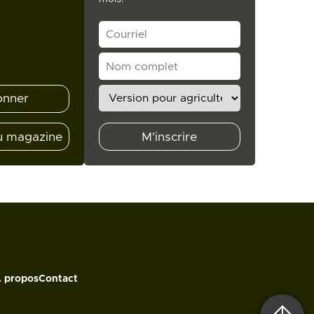
onner
u magazine
M'inscrire
 propos
Contact