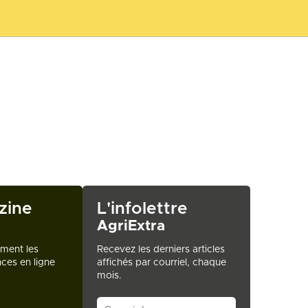
zine
L'infolettre
AgriExtra
ement les
Recevez les derniers articles
ces en ligne
affichés par courriel, chaque
mois.