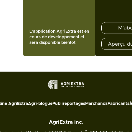
M'ab
L'application AgriExtra est en
cours de développement et
sera disponible bientôt.
Aperçu d
ine AgriExtra
Agri-blogue
Publireportages
Marchands
Fabricants
À
AgriExtra inc.