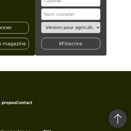
onner
u magazine
M'inscrire
 propos
Contact