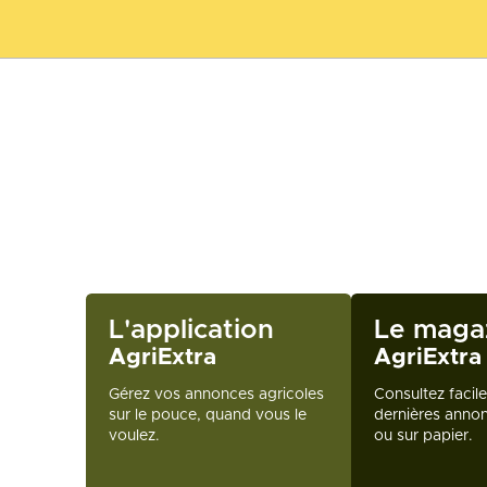
L'application
Le maga
AgriExtra
AgriExtra
Gérez vos annonces agricoles
Consultez facil
sur le pouce, quand vous le
dernières annon
voulez.
ou sur papier.