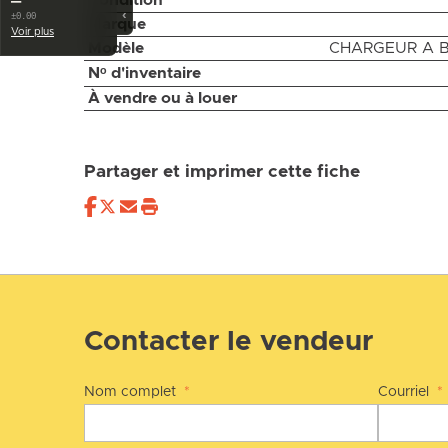
Condition
—
‹
±0.00
Marque
Voir plus
Modèle
CHARGEUR A B
Nᵒ d'inventaire
À vendre ou à louer
Partager et imprimer cette fiche
Contacter le vendeur
Nom complet
*
Courriel
*